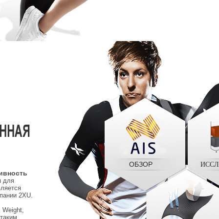
ОБЗОР
ИССЛ
ивность
я для
вляется
пании 2XU.
 Weight,
 таким