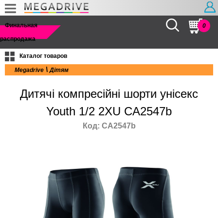
Найти
Финальная
0
распродажа
Каталог товаров
\
Megadrive
Дітям
Дитячі компресійні шорти унісекс
Youth 1/2 2XU CA2547b
Код: CA2547b