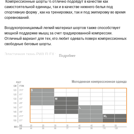
Компрессионные шорты ½ отлично подойдут в качестве как
самостоятельной единицы, так и в качестве нижнего белья под
спортивную форму , как на тренировках, так и под экипировку во время
соревнований.
Воздухопроницаемый легкий материал шортов также способствует
мощной поддержке мышц за счет градуированной компрессии.
Отличный вариант для тех, кто любит одевать поверх компрессионных
свободные беговые шорты.
Эластичная ткань PWX FLEX :
•
не стесняет движений,
•
поддерживает мышцы бедер и ягодичные мышцы,
•
способствует уменьшению мышечной усталости и обеспечивает
защиту от повреждений,
•
усиленная проприоцепция (мышечное чувство — ощущение
положения частей собственного тела относительно друг друга и в
пространстве),
•
обеспечивает оксигенизацию крови (насыщение крови кислородом)
за счет легкого воздухопроницаемого материала Invista LYCRA,
•
Антибактериальная защита,
•
Защита от солнца UPF50 +,
•
Отвод влаги,
•
Плоские швы flatlock