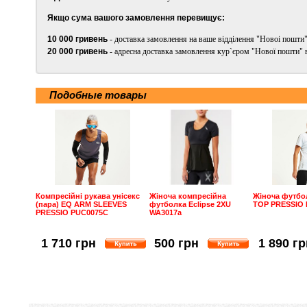
Якщо сума вашого замовлення перевищує:
10 000 гривень
- доставка замовлення на ваше відділення "Новоі пошти"
20 000 гривень
- адресна доставка замовлення кур`єром "Нової пошти" 
Подобные товары
Компресійні рукава унісекс
Жіноча компресійна
Жіноча футбо
(пара) EQ ARM SLEEVES
футболка Eclipse 2XU
TOP PRESSIO
PRESSIO PUC0075C
WA3017a
1 710 грн
500 грн
1 890 гр