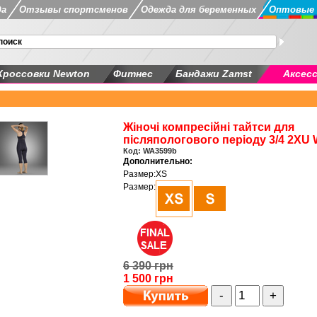
да
Отзывы спортсменов
Одежда для беременных
Оптовые 
Кроссовки Newton
Фитнес
Бандажи Zamst
Аксес
Жіночі компресійні тайтси для
післяпологового періоду 3/4 2XU
Код: WA3599b
Дополнительно:
Размер:
XS
Размер:
6 390 грн
1 500 грн
-
+