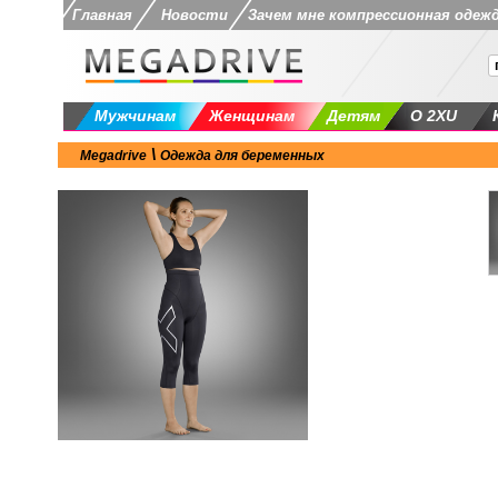
Главная
Новости
Зачем мне компрессионная одеж
Мужчинам
Женщинам
Детям
О 2XU
\
Megadrive
Одежда для беременных