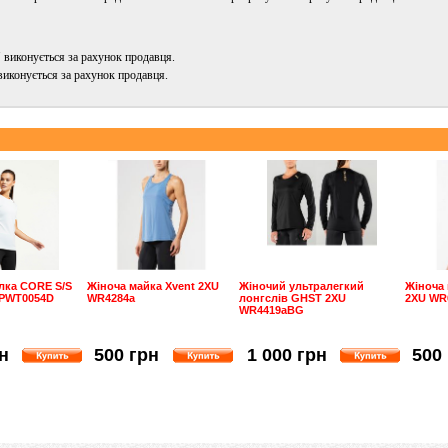
 виконується за рахунок продавця.
виконується за рахунок продавця.
лка CORE S/S
Жіноча майка Xvent 2XU
Жіночий ультралегкий
Жіноча 
 PWT0054D
WR4284a
лонгслів GHST 2XU
2XU WR
WR4419aBG
н
500 грн
1 000 грн
500