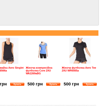
майка Aero Singlet
Жіноча компресійна
Жіноча футболка Aero Tee
6566a
футболка Core 2XU
2XU WR6565a
WA2269aBG
 грн
500 грн
500 грн