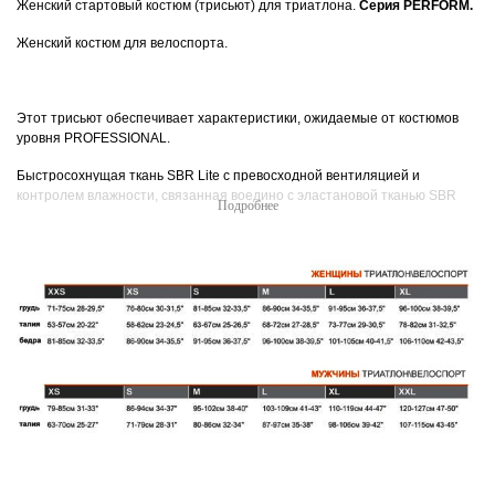
Женский стартовый костюм (трисьют) для триатлона.
Серия PERFORM.
Женский костюм для велоспорта.
Этот трисьют обеспечивает характеристики, ожидаемые от костюмов
уровня PROFESSIONAL.
Быстросохнущая ткань SBR Lite с превосходной вентиляцией и
контролем влажности, связанная воедино с эластановой тканью SBR
Power 70D для поддержки мышц и повышения выносливости, особенно
на бёдрах. SENSOR MESH X обеспечивает вентиляцию, а вело-памперс
LD Chamoix обеспечивает комфорт и поддержку в вело-кресле,
обеспечивая свободу действий во время бега. Важные дополнительные
функции включают плоскую строчку, 1/4 молнию спереди,
безсиликоновые манжеты Y ELASTIC Grip на бёдрах для комфортной
посадки.
Уникальные свойства:
- Эргономичные панели
- Передняя молния 1/4 и 3 внешних задних кармана