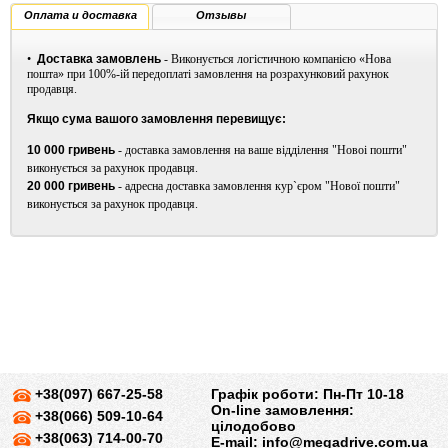
Оплата и доставка
Отзывы
- Безсиликоновые манжеты штанин по технологии Y-ELASTIC Grip для
оптимальной посадки костюма
•
Доставка замовлень
- Виконується логістичною компанією «Нова
пошта» при 100%-ій передоплаті замовлення на розрахунковий рахунок
- Антинатирающая плоская строчка для эластичности и гладкости
продавця.
- Вело-памперс LD Chamoix
Якщо сума вашого замовлення перевищує:
10 000 гривень
- доставка замовлення на ваше відділення "Новоі пошти"
виконується за рахунок продавця.
Эксклюзивные технологии ткани:
20 000 гривень
- адресна доставка замовлення кур`єром "Нової пошти"
виконується за рахунок продавця.
- SBR Power.
Идеальное решение для трёх дисциплин триатлона.
Эластановая ткань 70D для поддержки мышц, большей выносливости и
меньшего утомления.
- SBR LITE
. Максимальная вентиляция и контроль влажности, чтобы
держать вас в прохладе и сухости.
- SENSOR MESH X.
Нейлоново-эластановая гидрофильная пряжа с
высоким содержанием филаментов и оптимальной конструкцией
воздупроницаемости - идеальное управление влагоотводом.
+38(097) 667-25-58
Графік роботи: Пн-Пт 10-18
On-line замовлення:
+38(066) 509-10-64
цілодобово
+38(063) 714-00-70
E-mail:
info@megadrive.com.ua