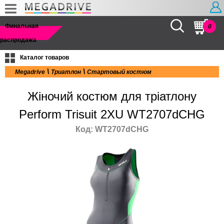
Найти
Финальная
0
распродажа
Каталог товаров
\
\
Megadrive
Триатлон
Стартовый костюм
Жіночий костюм для тріатлону
Perform Trisuit 2XU WT2707dCHG
Код: WT2707dCHG