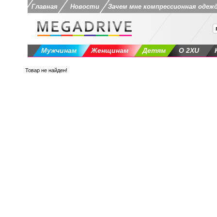
Главная
Новости
Зачем мне компрессионная одеж
Мужчинам
Женщинам
Детям
О 2XU
Товар не найден!