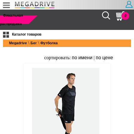
Найти
Финальная
0
распродажа
Каталог товаров
\
\
Megadrive
Бег
Футболка
сортировать:
по имени
|
по цене