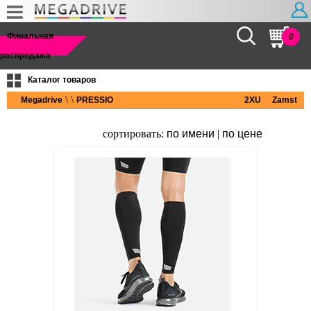
Найти
Финальная
0
распродажа
Каталог товаров
\
\
Megadrive
PRESSIO
2XU
Zamst
сортировать:
по имени
|
по цене