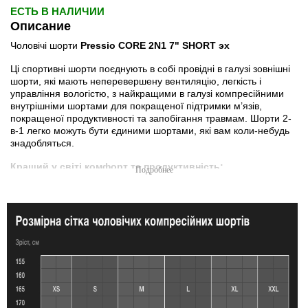
ЕСТЬ В НАЛИЧИИ
Описание
Чоловічі шорти
Pressio CORE 2N1 7" SHORT эх
Ці спортивні шорти поєднують в собі провідні в галузі зовнішні
шорти, які мають неперевершену вентиляцію, легкість і
управління вологістю, з найкращими в галузі компресійними
внутрішніми шортами для покращеної підтримки м’язів,
покращеної продуктивності та запобігання травмам. Шорти 2-
в-1 легко можуть бути єдиними шортами, які вам коли-небудь
знадобляться.
Кращий у світі комфорт та продуктивність:
- Покращена продуктивність і відновлення:
Тканина
EcoPower CK зменшує м’язову втому, покращує кровообіг без
шкоди для ваги, потужності чи розтяжності.
- Ефективність — у деталях:
Жакардовий пояс для безпеки
та можливості регулювання. Для вашого комфорту 4 кишені.
Права зовнішня кишеня на молнії для цінних речей, ліва
зовнішня кишеня відкрита, одна прихована внутрішня
кишеня, а також ліва внутрішня кишеня для телефону.