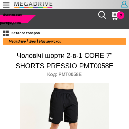
Найти
Финальная
0
распродажа
Каталог товаров
\
\
Megadrive
Бег
Низ мужской
Чоловічі шорти 2-в-1 CORE 7"
SHORTS PRESSIO PMT0058E
Код: PMT0058E