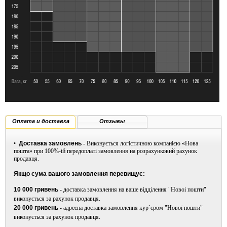
- Незрівнянна довговічність:
Технологія високої
волокнистості, що запобігає потертості, і надзвичайно
еластична тканина, створена для довговічності.
- Повна свобода рухів:
Еластична тканина не перешкоджає
вашим рухам.
Ексклюзивні світові особливості PRESSIO:
- Виготовлено із перероблених
матеріалів:
Тканина
EcoPower CK виготовляється з
перероблених нейлонових ниток із перероблених пластикових
пляшок, сертифікованих GRS.
Оплата и доставка
Отзывы
- Захист нашої планети та водних ресурсів:
Ми
використовуємо EcoDye для фарбування без хімікатів. При
•
Доставка замовлень
- Виконується логістичною компанією «Нова
виробництві використовано на 70% менше води та хімікатів, та
пошта» при 100%-ій передоплаті замовлення на розрахунковий рахунок
на 65% менше викидів CO2.
продавця.
Склад тканини:
Композит. Перша тканина - 60% Поліестер
Якщо сума вашого замовлення перевищує:
(Recycled), Друга тканина - 40% Поліестер PTT
(Біорозкладний).
10 000 гривень
- доставка замовлення на ваше відділення "Новоі пошти"
виконується за рахунок продавця.
Вироблено: Малайзія
20 000 гривень
- адресна доставка замовлення кур`єром "Нової пошти"
виконується за рахунок продавця.